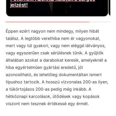
jelzést!
e
Éppen ezért nagyon nem mindegy, milyen hibát
találsz. A legtöbb verethiba nem ér vagyonokat,
mert vagy túl gyakori, vagy nem eléggé látványos,
vagy egyszerűen csak sérülésnek tűnik. A gyűjtők
általában azokat a darabokat keresik, amelyeknél a
hiba egyértelműen gyártási eredetű, jól
azonosítható, és lehetőleg dokumentáltan ismert
típushoz tartozik. A hosszú vízvonalas 200-as ilyen,
a tükörtojásos 200-as pedig még inkább. A
hétköznapi karcolások, ütődések vagy kopások
viszont nem tesznek értékessé egy érmét.