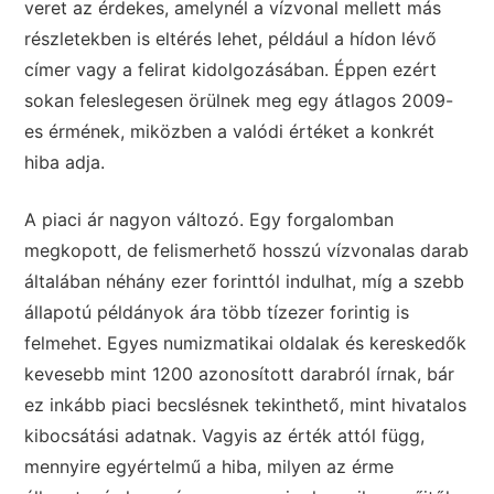
veret az érdekes, amelynél a vízvonal mellett más
részletekben is eltérés lehet, például a hídon lévő
címer vagy a felirat kidolgozásában. Éppen ezért
sokan feleslegesen örülnek meg egy átlagos 2009-
es érmének, miközben a valódi értéket a konkrét
hiba adja.
A piaci ár nagyon változó. Egy forgalomban
megkopott, de felismerhető hosszú vízvonalas darab
általában néhány ezer forinttól indulhat, míg a szebb
állapotú példányok ára több tízezer forintig is
felmehet. Egyes numizmatikai oldalak és kereskedők
kevesebb mint 1200 azonosított darabról írnak, bár
ez inkább piaci becslésnek tekinthető, mint hivatalos
kibocsátási adatnak. Vagyis az érték attól függ,
mennyire egyértelmű a hiba, milyen az érme