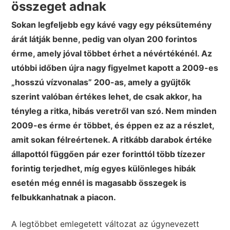
összeget adnak
Sokan legfeljebb egy kávé vagy egy péksütemény
árát látják benne, pedig van olyan 200 forintos
érme, amely jóval többet érhet a névértékénél. Az
utóbbi időben újra nagy figyelmet kapott a 2009-es
„hosszú vízvonalas” 200-as, amely a gyűjtők
szerint valóban értékes lehet, de csak akkor, ha
tényleg a ritka, hibás veretről van szó. Nem minden
2009-es érme ér többet, és éppen ez az a részlet,
amit sokan félreértenek. A ritkább darabok értéke
állapottól függően pár ezer forinttól több tízezer
forintig terjedhet, míg egyes különleges hibák
esetén még ennél is magasabb összegek is
felbukkanhatnak a piacon.
A legtöbbet emlegetett változat az úgynevezett