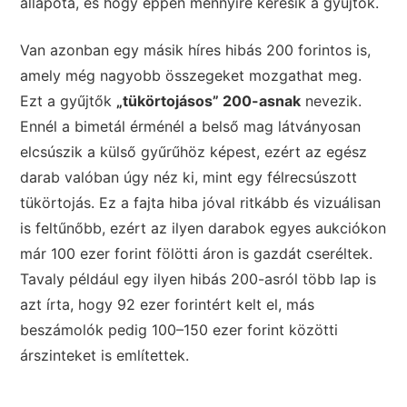
állapota, és hogy éppen mennyire keresik a gyűjtők.
Van azonban egy másik híres hibás 200 forintos is,
amely még nagyobb összegeket mozgathat meg.
Ezt a gyűjtők
„tükörtojásos” 200-asnak
nevezik.
Ennél a bimetál érménél a belső mag látványosan
elcsúszik a külső gyűrűhöz képest, ezért az egész
darab valóban úgy néz ki, mint egy félrecsúszott
tükörtojás. Ez a fajta hiba jóval ritkább és vizuálisan
is feltűnőbb, ezért az ilyen darabok egyes aukciókon
már 100 ezer forint fölötti áron is gazdát cseréltek.
Tavaly például egy ilyen hibás 200-asról több lap is
azt írta, hogy 92 ezer forintért kelt el, más
beszámolók pedig 100–150 ezer forint közötti
árszinteket is említettek.