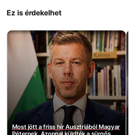
Ez is érdekelhet
z
Most jött a friss hír Ausztriából Magyar
É
Péternek. Azonnal küldték a sürgős
ó