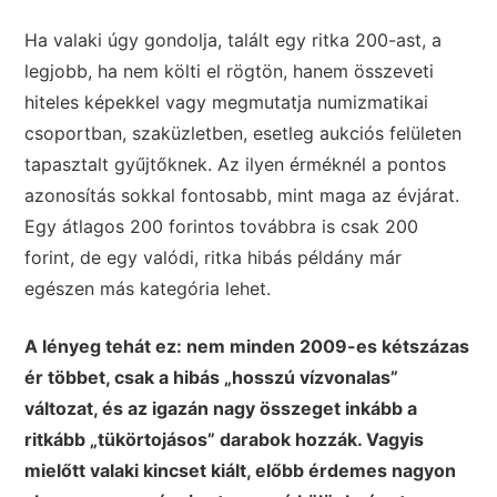
Ha valaki úgy gondolja, talált egy ritka 200-ast, a
legjobb, ha nem költi el rögtön, hanem összeveti
hiteles képekkel vagy megmutatja numizmatikai
csoportban, szaküzletben, esetleg aukciós felületen
tapasztalt gyűjtőknek. Az ilyen érméknél a pontos
azonosítás sokkal fontosabb, mint maga az évjárat.
Egy átlagos 200 forintos továbbra is csak 200
forint, de egy valódi, ritka hibás példány már
egészen más kategória lehet.
A lényeg tehát ez: nem minden 2009-es kétszázas
ér többet, csak a hibás „hosszú vízvonalas”
változat, és az igazán nagy összeget inkább a
ritkább „tükörtojásos” darabok hozzák. Vagyis
mielőtt valaki kincset kiált, előbb érdemes nagyon