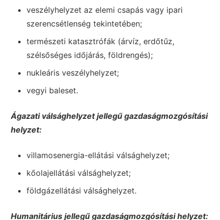
veszélyhelyzet az elemi csapás vagy ipari
szerencsétlenség tekintetében;
természeti katasztrófák (árvíz, erdőtűz,
szélsőséges időjárás, földrengés);
nukleáris veszélyhelyzet;
vegyi baleset.
Ágazati válsághelyzet jellegű gazdaságmozgósítási
helyzet:
villamosenergia-ellátási válsághelyzet;
kőolajellátási válsághelyzet;
földgázellátási válsághelyzet.
Humanitárius jellegű gazdaságmozgósítási helyzet: