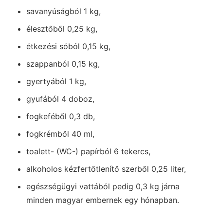
savanyúságból 1 kg,
élesztőből 0,25 kg,
étkezési sóból 0,15 kg,
szappanból 0,15 kg,
gyertyából 1 kg,
gyufából 4 doboz,
fogkeféből 0,3 db,
fogkrémből 40 ml,
toalett- (WC-) papírból 6 tekercs,
alkoholos kézfertőtlenítő szerből 0,25 liter,
egészségügyi vattából pedig 0,3 kg járna
minden magyar embernek egy hónapban.