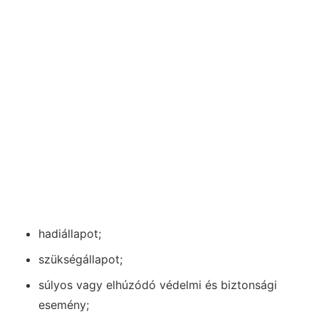
hadiállapot;
szükségállapot;
súlyos vagy elhúzódó védelmi és biztonsági
esemény;