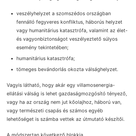
veszélyhelyzet a szomszédos országban
fennálló fegyveres konfliktus, háborús helyzet
vagy humanitárius katasztrófa, valamint az élet-
és vagyonbiztonságot veszélyeztető súlyos
esemény tekintetében;
humanitárius katasztrófa;
tömeges bevándorlás okozta válsághelyzet.
Vagyis látható, hogy akár egy villamosenergia-
ellátási válság is lehet gazdaságmozgósító tényező,
vagy ha az ország nem jut kőolajhoz, háború van,
vagy természeti csapás és számos egyéb
lehetőséget is számba vettek az útmutató készítői.
A módszertan következő blokkja