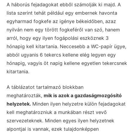
A háborús fejadagokat ebből számolják ki majd. A
lista szerint tehát például egy embernek havonta
egyharmad fogkefe az igénye békeidőben, azaz
nyilván nem egy törött fogkeféről van szó, hanem
arról, hogy egy ilyen fogápolási eszköznek 3
hónapig kell kitartania. Neccesebb a WC-papír ügye,
abból ugyanis 6 tekercs kellene elég legyen egy
hónapig, vagyis öt napig kellene egyetlen tekercsnek
kitartania.
A táblázatot tartalmazó blokkban
meghatározták,
mik is azok a gazdaságmozgósító
helyzetek.
Minden ilyen helyzetre külön fejadagokat
kell meghatározniuk a munkában részt vevő
szervezeteknek. Minden egyes ilyen helyzetnek
alpontjai is vannak, ezek tulajdonképpen