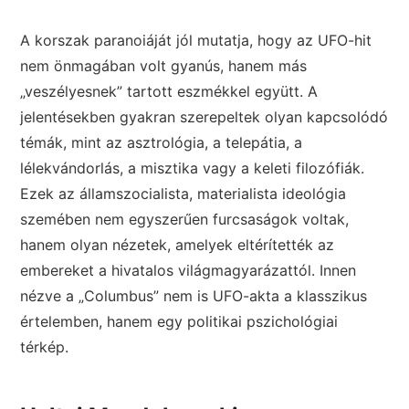
A korszak paranoiáját jól mutatja, hogy az UFO-hit
nem önmagában volt gyanús, hanem más
„veszélyesnek” tartott eszmékkel együtt. A
jelentésekben gyakran szerepeltek olyan kapcsolódó
témák, mint az asztrológia, a telepátia, a
lélekvándorlás, a misztika vagy a keleti filozófiák.
Ezek az államszocialista, materialista ideológia
szemében nem egyszerűen furcsaságok voltak,
hanem olyan nézetek, amelyek eltérítették az
embereket a hivatalos világmagyarázattól. Innen
nézve a „Columbus” nem is UFO-akta a klasszikus
értelemben, hanem egy politikai pszichológiai
térkép.