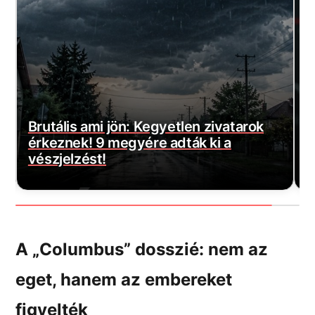
Magyar Péter bejelentette a várva-
E
várt jó hírt! Végre elkezdődött…
m
A „Columbus” dosszié: nem az
eget, hanem az embereket
figyelték