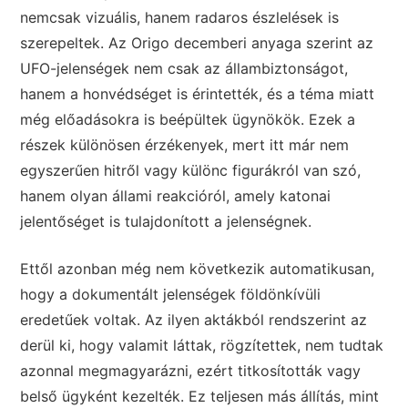
nemcsak vizuális, hanem radaros észlelések is
szerepeltek. Az Origo decemberi anyaga szerint az
UFO-jelenségek nem csak az állambiztonságot,
hanem a honvédséget is érintették, és a téma miatt
még előadásokra is beépültek ügynökök. Ezek a
részek különösen érzékenyek, mert itt már nem
egyszerűen hitről vagy különc figurákról van szó,
hanem olyan állami reakcióról, amely katonai
jelentőséget is tulajdonított a jelenségnek.
Ettől azonban még nem következik automatikusan,
hogy a dokumentált jelenségek földönkívüli
eredetűek voltak. Az ilyen aktákból rendszerint az
derül ki, hogy valamit láttak, rögzítettek, nem tudtak
azonnal megmagyarázni, ezért titkosították vagy
belső ügyként kezelték. Ez teljesen más állítás, mint