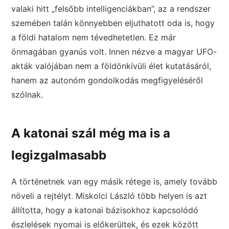
valaki hitt „felsőbb intelligenciákban”, az a rendszer
szemében talán könnyebben eljuthatott oda is, hogy
a földi hatalom nem tévedhetetlen. Ez már
önmagában gyanús volt. Innen nézve a magyar UFO-
akták valójában nem a földönkívüli élet kutatásáról,
hanem az autonóm gondolkodás megfigyeléséről
szólnak.
A katonai szál még ma is a
legizgalmasabb
A történetnek van egy másik rétege is, amely tovább
növeli a rejtélyt. Miskolci László több helyen is azt
állította, hogy a katonai bázisokhoz kapcsolódó
észlelések nyomai is előkerültek, és ezek között