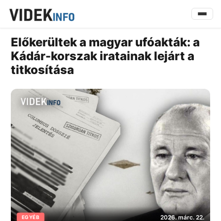
Előkerültek a magyar ufóakták: a
Kádár-korszak iratainak lejárt a
titkosítása
2026. márc. 22.
EGYÉB