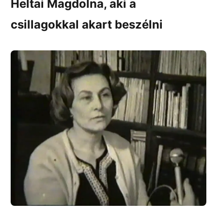
Heltai Magdolna, aki a
csillagokkal akart beszélni