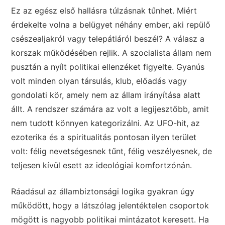
Ez az egész első hallásra túlzásnak tűnhet. Miért
érdekelte volna a belügyet néhány ember, aki repülő
csészealjakról vagy telepátiáról beszél? A válasz a
korszak működésében rejlik. A szocialista állam nem
pusztán a nyílt politikai ellenzéket figyelte. Gyanús
volt minden olyan társulás, klub, előadás vagy
gondolati kör, amely nem az állam irányítása alatt
állt. A rendszer számára az volt a legijesztőbb, amit
nem tudott könnyen kategorizálni. Az UFO-hit, az
ezoterika és a spiritualitás pontosan ilyen terület
volt: félig nevetségesnek tűnt, félig veszélyesnek, de
teljesen kívül esett az ideológiai komfortzónán.
Ráadásul az állambiztonsági logika gyakran úgy
működött, hogy a látszólag jelentéktelen csoportok
mögött is nagyobb politikai mintázatot keresett. Ha