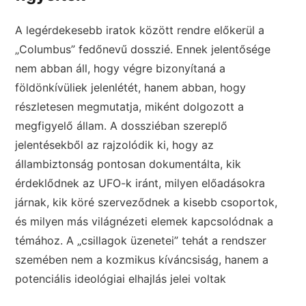
A legérdekesebb iratok között rendre előkerül a
„Columbus” fedőnevű dosszié. Ennek jelentősége
nem abban áll, hogy végre bizonyítaná a
földönkívüliek jelenlétét, hanem abban, hogy
részletesen megmutatja, miként dolgozott a
megfigyelő állam. A dossziéban szereplő
jelentésekből az rajzolódik ki, hogy az
állambiztonság pontosan dokumentálta, kik
érdeklődnek az UFO-k iránt, milyen előadásokra
járnak, kik köré szerveződnek a kisebb csoportok,
és milyen más világnézeti elemek kapcsolódnak a
témához. A „csillagok üzenetei” tehát a rendszer
szemében nem a kozmikus kíváncsiság, hanem a
potenciális ideológiai elhajlás jelei voltak