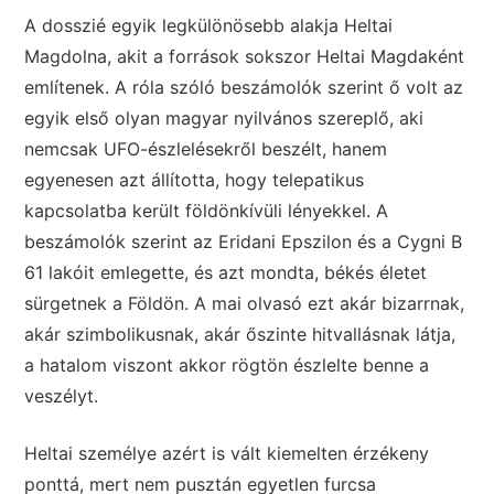
A dosszié egyik legkülönösebb alakja Heltai
Magdolna, akit a források sokszor Heltai Magdaként
említenek. A róla szóló beszámolók szerint ő volt az
egyik első olyan magyar nyilvános szereplő, aki
nemcsak UFO-észlelésekről beszélt, hanem
egyenesen azt állította, hogy telepatikus
kapcsolatba került földönkívüli lényekkel. A
beszámolók szerint az Eridani Epszilon és a Cygni B
61 lakóit emlegette, és azt mondta, békés életet
sürgetnek a Földön. A mai olvasó ezt akár bizarrnak,
akár szimbolikusnak, akár őszinte hitvallásnak látja,
a hatalom viszont akkor rögtön észlelte benne a
veszélyt.
Heltai személye azért is vált kiemelten érzékeny
ponttá, mert nem pusztán egyetlen furcsa