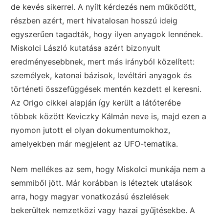
de kevés sikerrel. A nyílt kérdezés nem működött,
részben azért, mert hivatalosan hosszú ideig
egyszerűen tagadták, hogy ilyen anyagok lennének.
Miskolci László kutatása azért bizonyult
eredményesebbnek, mert más irányból közelített:
személyek, katonai bázisok, levéltári anyagok és
történeti összefüggések mentén kezdett el keresni.
Az Origo cikkei alapján így került a látóterébe
többek között Keviczky Kálmán neve is, majd ezen a
nyomon jutott el olyan dokumentumokhoz,
amelyekben már megjelent az UFO-tematika.
Nem mellékes az sem, hogy Miskolci munkája nem a
semmiből jött. Már korábban is léteztek utalások
arra, hogy magyar vonatkozású észlelések
bekerültek nemzetközi vagy hazai gyűjtésekbe. A