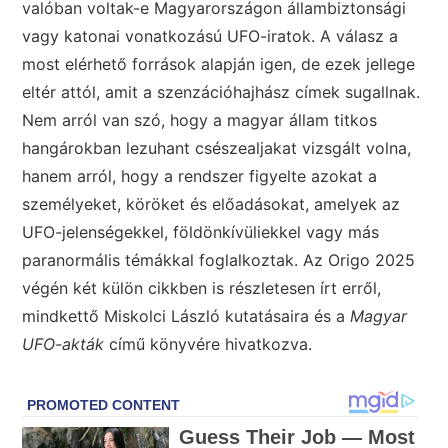
valóban voltak-e Magyarországon állambiztonsági
vagy katonai vonatkozású UFO-iratok. A válasz a
most elérhető források alapján igen, de ezek jellege
eltér attól, amit a szenzációhajhász címek sugallnak.
Nem arról van szó, hogy a magyar állam titkos
hangárokban lezuhant csészealjakat vizsgált volna,
hanem arról, hogy a rendszer figyelte azokat a
személyeket, köröket és előadásokat, amelyek az
UFO-jelenségekkel, földönkívüliekkel vagy más
paranormális témákkal foglalkoztak. Az Origo 2025
végén két külön cikkben is részletesen írt erről,
mindkettő Miskolci László kutatásaira és a
Magyar
UFO-akták
című könyvére hivatkozva.