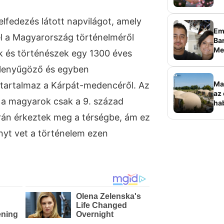
lfedezés látott napvilágot, amely
Em
fel a Magyarország történelméről
Bar
Me
k és történészek egy 1300 éves
sz
y lenyűgöző és egyben
Ma
artalmaz a Kárpát-medencéről. Az
az 
t a magyarok csak a 9. század
ha
ala
rán érkeztek meg a térségbe, ám ez
elk
ényt vet a történelem ezen