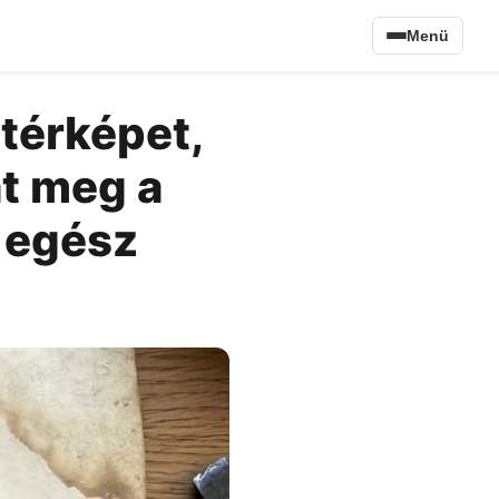
Menü
 térképet,
t meg a
z egész