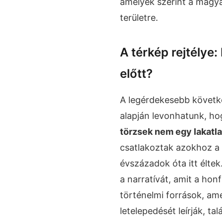
amelyek szerint a magy
területre.
A térkép rejtélye
előtt?
A legérdekesebb követke
alapján levonhatunk, h
törzsek nem egy lakatla
csatlakoztak azokhoz a
évszázadok óta itt éltek.
a narratívát, amit a hon
történelmi források, am
letelepedését leírják, ta