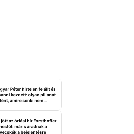
yar Péter hirtelen felállt és
anni kezdett: olyan pillanat
tént, amire senki nem
ámított
jött az óriási hír Forsthoffer
nestől: máris áradnak a
vecskék a bejelentésre