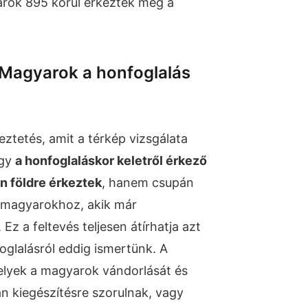
arok 895 körül érkeztek meg a
: Magyarok a honfoglalás
ztetés, amit a térkép vizsgálata
ogy
a honfoglaláskor keletről érkező
n földre érkeztek
, hanem csupán
 magyarokhoz, akik már
 Ez a feltevés teljesen átírhatja azt
foglalásról eddig ismertünk. A
elyek a magyarok vándorlását és
lán kiegészítésre szorulnak, vagy