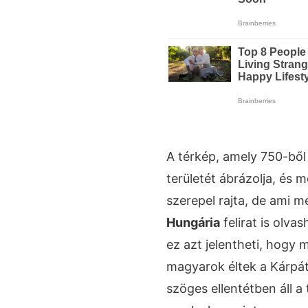
A térkép, amely 750-bő
területét ábrázolja, és
szerepel rajta, de ami 
Hungária
felirat is olva
ez azt jelentheti, hogy m
magyarok éltek a Kárpá
szöges ellentétben áll 