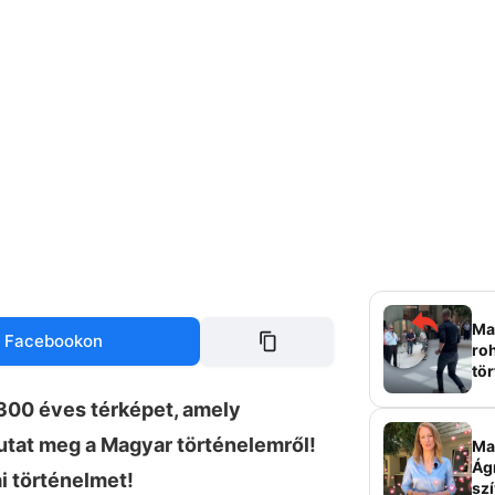
Mag
 Facebookon
roh
tör
sz
1300 éves térképet, amely
tat meg a Magyar történelemről!
Ma 
Ág
ai történelmet!
szí