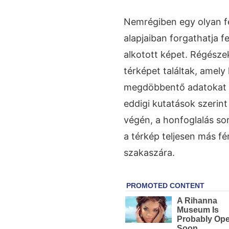
Nemrégiben egy olyan fe
alapjaiban forgathatja 
alkotott képet. Régésze
térképet találtak, amel
megdöbbentő adatokat t
eddigi kutatások szerin
végén, a honfoglalás so
a térkép teljesen más f
szakaszára.