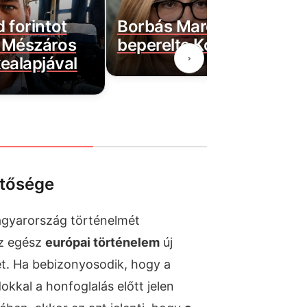
d forintot
Borbás Marcsi nem hátrá
a Mészáros
beperelte Kocsis Mátét
›
ealapjával
ntősége
gyarország történelmét
az egész
európai történelem
új
t. Ha bebizonyosodik, hogy a
kal a honfoglalás előtt jelen