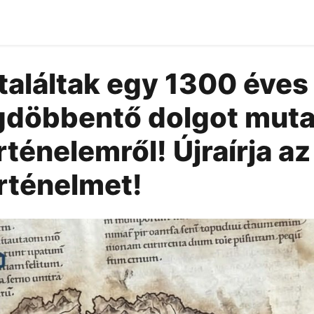
találtak egy 1300 éves
döbbentő dolgot muta
ténelemről! Újraírja a
rténelmet!