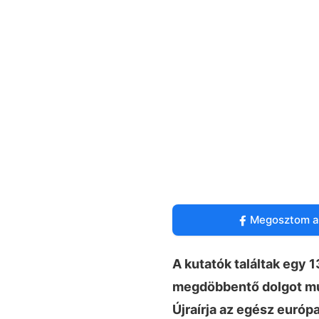
Megosztom a
A kutatók találtak egy 
megdöbbentő dolgot mu
Újraírja az egész európ