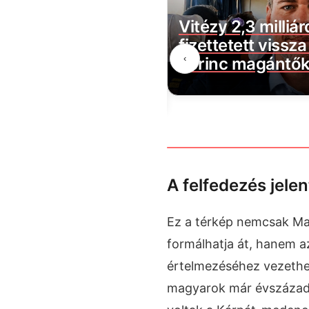
 javaslat érkezett:
Vitézy 2,3 milliár
tatnák az üresen
fizettetett vissz
‹
tlanokat
Lőrinc magántők
rszágon
A felfedezés jele
Ez a térkép nemcsak Ma
formálhatja át, hanem 
értelmezéséhez vezethe
magyarok már évszázadok