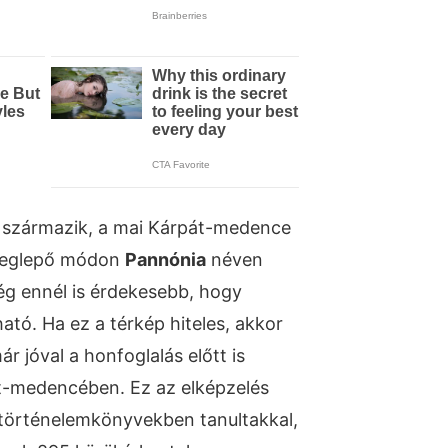
l származik, a mai Kárpát-medence
 meglepő módon
Pannónia
néven
még ennél is érdekesebb, hogy
sható. Ha ez a térkép hiteles, akkor
ár jóval a honfoglalás előtt is
t-medencében. Ez az elképzelés
a történelemkönyvekben tanultakkal,