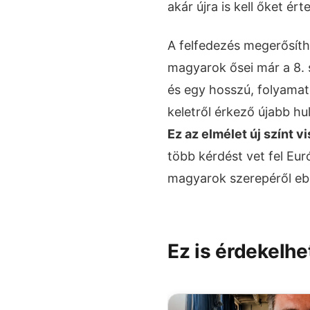
akár újra is kell őket ért
A felfedezés megerősíthe
magyarok ősei már a 8. 
és egy hosszú, folyamato
keletről érkező újabb h
Ez az elmélet új színt 
több kérdést vet fel Eur
magyarok szerepéről eb
Ez is érdekelhe