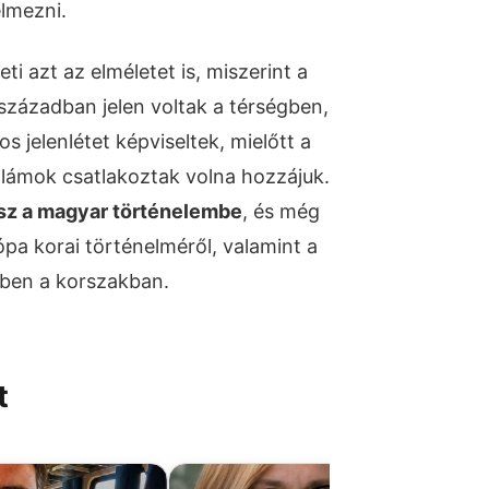
elmezni.
ti azt az elméletet is, miszerint a
században jelen voltak a térségben,
s jelenlétet képviseltek, mielőtt a
ullámok csatlakoztak volna hozzájuk.
visz a magyar történelembe
, és még
ópa korai történelméről, valamint a
ben a korszakban.
t