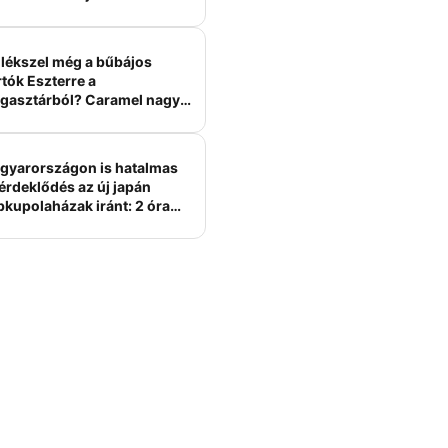
lékszel még a bűbájos
tók Eszterre a
gasztárból? Caramel nagy
erelme volt
gyarországon is hatalmas
érdeklődés az új japán
bkupolaházak iránt: 2 óra
tt felépülhetnek, és
épesztő áron hirdetik őket