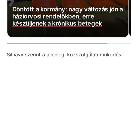
öntött a kormány: nagy változás jön a
Szijjár
áziorvosi rendelőkben, erre
Százmil
észüljenek a krónikus betegek
hatósá
Silhavy szerint a jelenlegi közszolgálati működés: