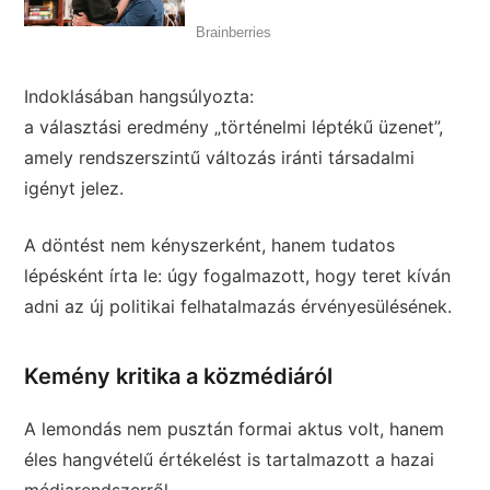
Indoklásában hangsúlyozta:
a választási eredmény „történelmi léptékű üzenet”,
amely rendszerszintű változás iránti társadalmi
igényt jelez.
A döntést nem kényszerként, hanem tudatos
lépésként írta le: úgy fogalmazott, hogy teret kíván
adni az új politikai felhatalmazás érvényesülésének.
Kemény kritika a közmédiáról
A lemondás nem pusztán formai aktus volt, hanem
éles hangvételű értékelést is tartalmazott a hazai
médiarendszerről.