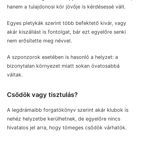
hanem a tulajdonosi kör jövője is kérdésessé vált.
Egyes pletykák szerint több befektető kivár, vagy
akár kiszállást is fontolgat, bár ezt egyelőre senki
nem erősítette meg névvel.
A szponzorok esetében is hasonló a helyzet: a
bizonytalan környezet miatt sokan óvatosabbá
váltak.
Csődök vagy tisztulás?
A legdrámaibb forgatókönyv szerint akár klubok is
nehéz helyzetbe kerülhetnek, de egyelőre nincs
hivatalos jel arra, hogy tömeges csődök várhatók.