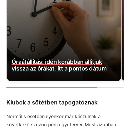
Mégsem Baka András l
 korábban állítjuk
köztársasági elnök? Mo
 itt a pontos dátum
hír
Klubok a sötétben tapogatóznak
Normális esetben ilyenkor már készülnek a
következő szezon pénzügyi tervei. Most azonban