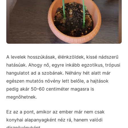
A levelek hosszúkásak, élénkzöldek, kissé nádszerű
hatásúak. Ahogy nő, egyre inkább egzotikus, trópusi
hangulatot ad a szobának. Néhány hét alatt már
egészen mutatós növény lett belőle, a hajtások
pedig akár 50–60 centiméter magasra is
megnőhetnek.
Ez az a pont, amikor az ember már nem csak
konyhai alapanyagként néz rá, hanem valódi
dísznövényként.