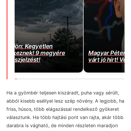
E
Magyar Péter bejelentette a várva-
m
várt jó hírt! Végre elkezdődött…
j
Ha a gyömbér teljesen kiszáradt, puha vagy sérült,
abból kisebb eséllyel lesz szép növény. A legjobb, ha
friss, húsos, több elágazással rendelkező gyökeret
választunk. Ha több hajtási pont van rajta, akár több
darabra is vágható, de minden részleten maradjon