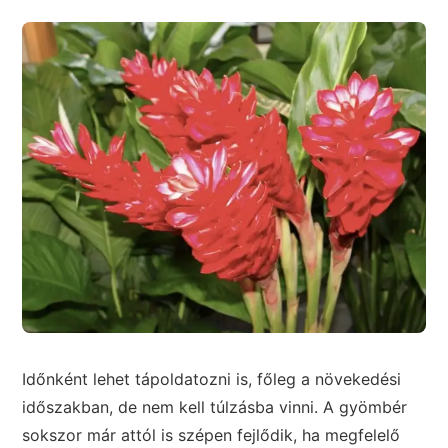
Időnként lehet tápoldatozni is, főleg a növekedési
időszakban, de nem kell túlzásba vinni. A gyömbér
sokszor már attól is szépen fejlődik, ha megfelelő