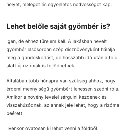
helyet, meleget és egyenletes nedvességet kap.
Lehet belőle saját gyömbér is?
Igen, de ehhez türelem kell. A lakásban nevelt
gyömbér elsősorban szép dísznövényként hálálja
meg a gondoskodást, de hosszabb idő után a föld
alatt új rizómák is fejlődhetnek.
Általában több hónapra van szükség ahhoz, hogy
érdemi mennyiségű gyömbért lehessen szedni róla.
Amikor a növény levelei sárgulni kezdenek és
visszahúzódnak, az annak jele lehet, hogy a rizóma
beérett.
Ilyenkor óvatosan ki lehet venni a földből,