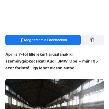
Megosztom a Facebookon
Április 7-től fillérekért árusítanak ki
személygépkocsikat! Audi, BMW, Opel – már 105
ezer forinttól! Így lehet olcsón autód!