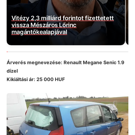
E
Borbás Marcsi nem hátrál, beperelte
s
Kocsis Mátét
f
Árverés megnevezése: Renault Megane Senic 1.9
dízel
Kikiáltási ár: 25 000 HUF