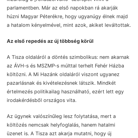
parlamentben. Már az első napokban rá akarják
húzni Magyar Péterékre, hogy ugyanúgy élnek majd
a hatalom kényelmével, mint azok, akiket leváltottak.
Az első repedés az új többség körül
A Tisza oldaláról a döntés szimbolikus: nem akarnak
az ÁVH-s és MSZMP-s múlttal terhelt Fehér Házba
költözni. A Mi Hazánk oldaláról viszont ugyanez
pazarlásnak és kivételezésnek látszik. Mindkét
értelmezés politikailag használható, ezért lett egy
irodakérdésből országos vita.
Az ügynek valószínűleg lesz folytatása, mert a
költözés nemcsak helyfoglalás, hanem hatalmi
üzenet is. A Tisza azt akarja mutatni, hogy új