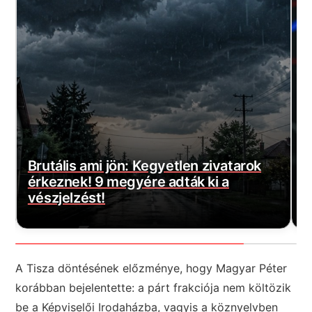
yetlen zivatarok
adták ki a
Magyar Péter bejelentette
várt jó hírt! Végre elkezd
A Tisza döntésének előzménye, hogy Magyar Péter
korábban bejelentette: a párt frakciója nem költözik
be a Képviselői Irodaházba, vagyis a köznyelvben