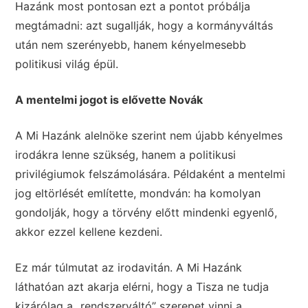
Hazánk most pontosan ezt a pontot próbálja
megtámadni: azt sugallják, hogy a kormányváltás
után nem szerényebb, hanem kényelmesebb
politikusi világ épül.
A mentelmi jogot is elővette Novák
A Mi Hazánk alelnöke szerint nem újabb kényelmes
irodákra lenne szükség, hanem a politikusi
privilégiumok felszámolására. Példaként a mentelmi
jog eltörlését említette, mondván: ha komolyan
gondolják, hogy a törvény előtt mindenki egyenlő,
akkor ezzel kellene kezdeni.
Ez már túlmutat az irodavitán. A Mi Hazánk
láthatóan azt akarja elérni, hogy a Tisza ne tudja
kizárólag a „rendszerváltó” szerepet vinni a