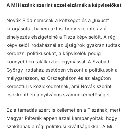
A Mi Hazánk szerint ezzel elzárnák a képviselőket
Novák Előd nemcsak a költséget és a „luxust”
kifogásolta, hanem azt is, hogy szerinte az új
elhelyezés elszigetelné a Tisza képviselőit. A régi
képviselői irodaháznál az újságírók gyakran tudtak
kérdezni politikusokat, a képviselők pedig
könnyebben találkoztak egymással. A Szabad
György Irodaház esetében viszont a politikusok a
mélygarázson, az Országházon és az alagúton
keresztül is közlekedhetnek, ami Novák szerint
csökkentheti a nyilvános számonkérhetőséget.
Ez a támadás azért is kellemetlen a Tiszának, mert
Magyar Péterék éppen azzal kampányoltak, hogy
szakítanak a régi politikusi kiváltságokkal. A Mi