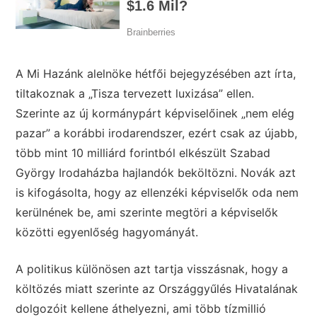
A Mi Hazánk alelnöke hétfői bejegyzésében azt írta,
tiltakoznak a „Tisza tervezett luxizása” ellen.
Szerinte az új kormánypárt képviselőinek „nem elég
pazar” a korábbi irodarendszer, ezért csak az újabb,
több mint 10 milliárd forintból elkészült Szabad
György Irodaházba hajlandók beköltözni. Novák azt
is kifogásolta, hogy az ellenzéki képviselők oda nem
kerülnének be, ami szerinte megtöri a képviselők
közötti egyenlőség hagyományát.
A politikus különösen azt tartja visszásnak, hogy a
költözés miatt szerinte az Országgyűlés Hivatalának
dolgozóit kellene áthelyezni, ami több tízmillió