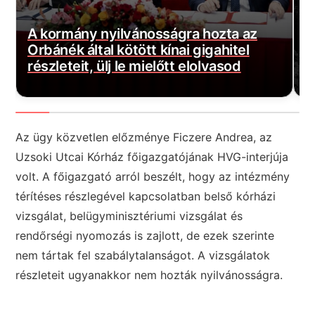
A kormány nyilvánosságra hozta az
Orbánék által kötött kínai gigahitel
K
részleteit, ülj le mielőtt elolvasod
e
Az ügy közvetlen előzménye Ficzere Andrea, az
Uzsoki Utcai Kórház főigazgatójának HVG-interjúja
volt. A főigazgató arról beszélt, hogy az intézmény
térítéses részlegével kapcsolatban belső kórházi
vizsgálat, belügyminisztériumi vizsgálat és
rendőrségi nyomozás is zajlott, de ezek szerinte
nem tártak fel szabálytalanságot. A vizsgálatok
részleteit ugyanakkor nem hozták nyilvánosságra.