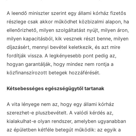
A leendő miniszter szerint egy állami kórház fizetős
részlege csak akkor működhet közbizalmi alapon, ha
ellenőrizhető, milyen szolgáltatást nyújt, milyen áron,
milyen kapacitásból, kik vesznek részt benne, milyen
díjazásért, mennyi bevétel keletkezik, és azt mire
fordítják vissza. A legkényesebb pont pedig az,
hogyan garantálják, hogy mindez nem rontja a
közfinanszírozott betegek hozzáférését.
Kétsebességes egészségügytől tartanak
A vita lényege nem az, hogy egy állami kórház
szerezhet-e pluszbevételt. A valódi kérdés az,
kialakulhat-e olyan rendszer, amelyben ugyanabban
az épületben kétféle betegút működik: az egyik a