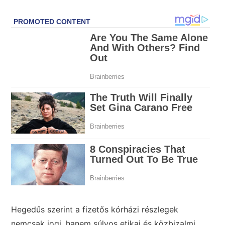
Hegedűs szerint a fizetős kórházi részlegek
nemcsak jogi, hanem súlyos etikai és közbizalmi