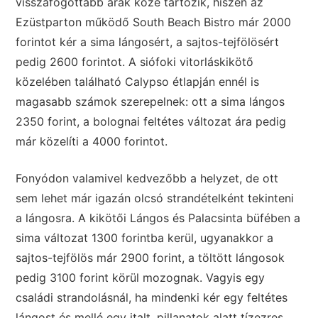
visszafogottabb árak közé tartozik, hiszen az
Ezüstparton működő South Beach Bistro már 2000
forintot kér a sima lángosért, a sajtos-tejfölösért
pedig 2600 forintot. A siófoki vitorláskikötő
közelében található Calypso étlapján ennél is
magasabb számok szerepelnek: ott a sima lángos
2350 forint, a bolognai feltétes változat ára pedig
már közelíti a 4000 forintot.
Fonyódon valamivel kedvezőbb a helyzet, de ott
sem lehet már igazán olcsó strandételként tekinteni
a lángosra. A kikötői Lángos és Palacsinta büfében a
sima változat 1300 forintba kerül, ugyanakkor a
sajtos-tejfölös már 2900 forint, a töltött lángosok
pedig 3100 forint körül mozognak. Vagyis egy
családi strandolásnál, ha mindenki kér egy feltétes
lángost és mellé egy italt, pillanatok alatt tízezres