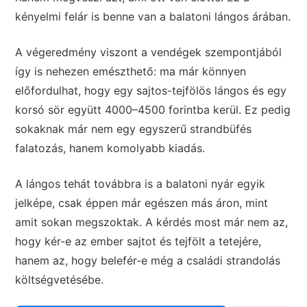
kényelmi felár is benne van a balatoni lángos árában.
A végeredmény viszont a vendégek szempontjából
így is nehezen emészthető: ma már könnyen
előfordulhat, hogy egy sajtos-tejfölös lángos és egy
korsó sör együtt 4000–4500 forintba kerül. Ez pedig
sokaknak már nem egy egyszerű strandbüfés
falatozás, hanem komolyabb kiadás.
A lángos tehát továbbra is a balatoni nyár egyik
jelképe, csak éppen már egészen más áron, mint
amit sokan megszoktak. A kérdés most már nem az,
hogy kér-e az ember sajtot és tejfölt a tetejére,
hanem az, hogy belefér-e még a családi strandolás
költségvetésébe.