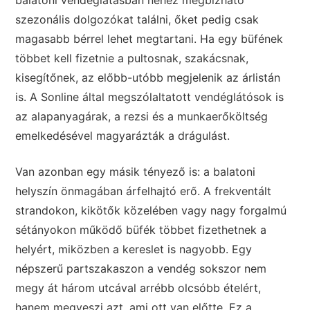
balatoni vendéglátásban nehéz megbízható
szezonális dolgozókat találni, őket pedig csak
magasabb bérrel lehet megtartani. Ha egy büfének
többet kell fizetnie a pultosnak, szakácsnak,
kisegítőnek, az előbb-utóbb megjelenik az árlistán
is. A Sonline által megszólaltatott vendéglátósok is
az alapanyagárak, a rezsi és a munkaerőköltség
emelkedésével magyarázták a drágulást.
Van azonban egy másik tényező is: a balatoni
helyszín önmagában árfelhajtó erő. A frekventált
strandokon, kikötők közelében vagy nagy forgalmú
sétányokon működő büfék többet fizethetnek a
helyért, miközben a kereslet is nagyobb. Egy
népszerű partszakaszon a vendég sokszor nem
megy át három utcával arrébb olcsóbb ételért,
hanem megveszi azt, ami ott van előtte. Ez a