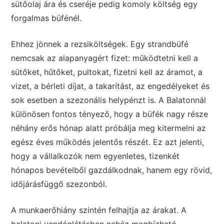
sütőolaj ára és cseréje pedig komoly költség egy
forgalmas büfénél.
Ehhez jönnek a rezsiköltségek. Egy strandbüfé
nemcsak az alapanyagért fizet: működtetni kell a
sütőket, hűtőket, pultokat, fizetni kell az áramot, a
vizet, a bérleti díjat, a takarítást, az engedélyeket és
sok esetben a szezonális helypénzt is. A Balatonnál
különösen fontos tényező, hogy a büfék nagy része
néhány erős hónap alatt próbálja meg kitermelni az
egész éves működés jelentős részét. Ez azt jelenti,
hogy a vállalkozók nem egyenletes, tizenkét
hónapos bevételből gazdálkodnak, hanem egy rövid,
időjárásfüggő szezonból.
A munkaerőhiány szintén felhajtja az árakat. A