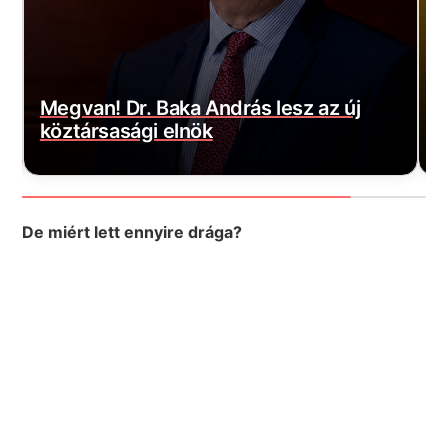
Radikális javaslat érkezett:
rás lesz az új
megadóztatnák az üresen 
ingatlanokat Magyarorszá
De miért lett ennyire drága?