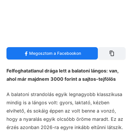
Megosztom a Facebookon
Felfoghatatlanul drága lett a balatoni lángos: van,
ahol már majdnem 3000 forint a sajtos-tejfölös
A balatoni strandolás egyik legnagyobb klasszikusa
mindig is a lángos volt: gyors, laktató, kézben
elvihető, és sokáig éppen az volt benne a vonzó,
hogy a nyaralás egyik olcsóbb öröme maradt. Ez az
érzés azonban 2026-ra egyre inkább eltűnni látszik.