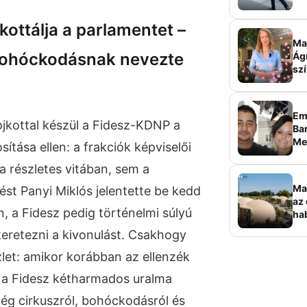
sz
kottálja a parlamentet –
Ma 
bohóckodásnak nevezte
Ág
szí
Em
jkottal készül a Fidesz-KDNP a
Bar
Me
tása ellen: a frakciók képviselői
sz
 részletes vitában, sem a
Ma
st Panyi Miklós jelentette be kedd
az 
, a Fidesz pedig történelmi súlyú
ha
ala
keretezni a kivonulást. Csakhogy
elk
zlet: amikor korábban az ellenzék
l a Fidesz kétharmados uralma
ég cirkuszról, bohóckodásról és