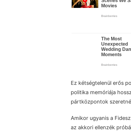
Ez kétségtelenül erős p
politika memóriája hoss
pártközpontok szeretné
Amikor ugyanis a Fides
az akkori ellenzék próbá