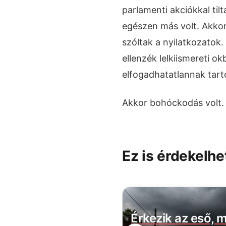
parlamenti akciókkal til
egészen más volt. Akkor n
szóltak a nyilatkozatok.
ellenzék lelkiismereti ok
elfogadhatatlannak tart
Akkor bohóckodás volt. C
Ez is érdekelhe
ászló miniszter
Érkezik az eső, m