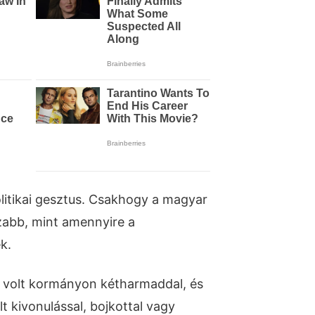
olitikai gesztus. Csakhogy a magyar
zabb, mint amennyire a
k.
z volt kormányon kétharmaddal, és
lt kivonulással, bojkottal vagy