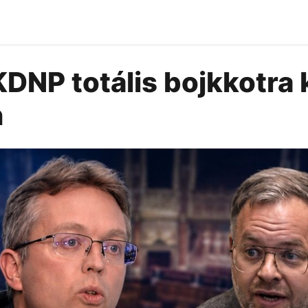
DNP totális bojkkotra 
n