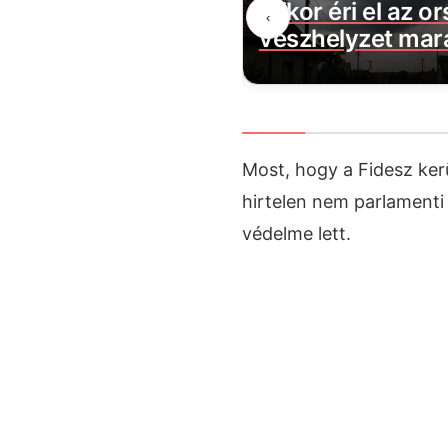
i bejelentése:
mikor éri el az o
‹
felkapja a fejét erre
vészhelyzet mar
Most, hogy a Fidesz ker
hirtelen nem parlament
védelme lett.