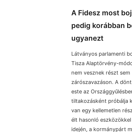
A Fidesz most boj
pedig korábban 
ugyanezt
Látványos parlamenti bo
Tisza Alaptörvény-módosí
nem vesznek részt sem a
zárószavazáson. A dönté
este az Országgyűlésben
tiltakozásként próbálja 
van egy kellemetlen rés
élt hasonló eszközökke
idején, a kormánypárt m