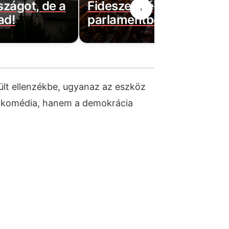
rszágot, de a
Fideszes képviselő a
›
ad!
parlamentben
ült ellenzékbe, ugyanaz az eszköz
i komédia, hanem a demokrácia