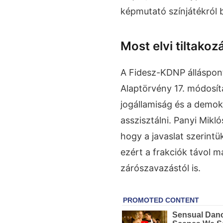
képmutató színjátékról b
Most elvi tiltako
A Fidesz-KDNP álláspontj
Alaptörvény 17. módosít
jogállamiság és a demok
asszisztálni. Panyi Mikló
hogy a javaslat szerintü
ezért a frakciók távol m
zárószavazástól is.