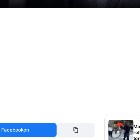
Mag
 Facebookon
roh
tör