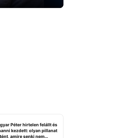
yar Péter hirtelen felállt és
anni kezdett: olyan pillanat
tént, amire senki nem