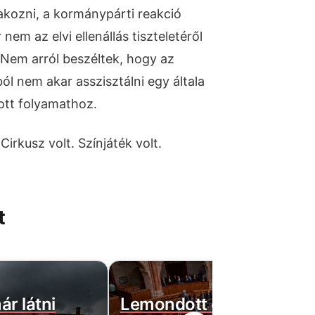
takozni, a kormánypárti reakció
em az elvi ellenállás tiszteletéről
 Nem arról beszéltek, hogy az
ból nem akar asszisztálni egy általa
ott folyamathoz.
irkusz volt. Színjáték volt.
t
ár látni
Lemondott egy újabb