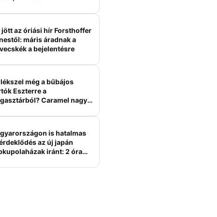
ámított
jött az óriási hír Forsthoffer
nestől: máris áradnak a
vecskék a bejelentésre
lékszel még a bűbájos
tók Eszterre a
gasztárból? Caramel nagy
erelme volt
gyarországon is hatalmas
érdeklődés az új japán
bkupolaházak iránt: 2 óra
tt felépülhetnek, és
épesztő áron hirdetik őket