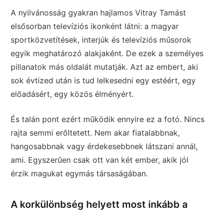
A nyilvánosság gyakran hajlamos Vitray Tamást
elsősorban televíziós ikonként látni: a magyar
sportközvetítések, interjúk és televíziós műsorok
egyik meghatározó alakjaként. De ezek a személyes
pillanatok más oldalát mutatják. Azt az embert, aki
sok évtized után is tud lelkesedni egy estéért, egy
előadásért, egy közös élményért.
És talán pont ezért működik ennyire ez a fotó. Nincs
rajta semmi erőltetett. Nem akar fiatalabbnak,
hangosabbnak vagy érdekesebbnek látszani annál,
ami. Egyszerűen csak ott van két ember, akik jól
érzik magukat egymás társaságában.
A korkülönbség helyett most inkább a