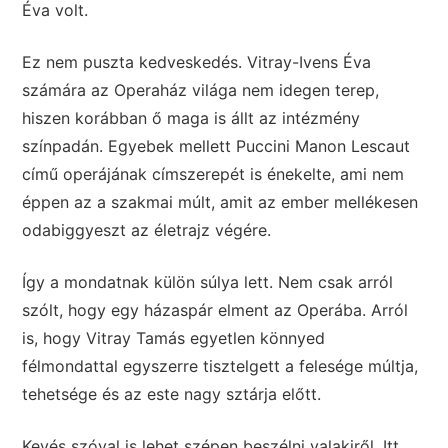
Éva volt.
Ez nem puszta kedveskedés. Vitray-Ivens Éva
számára az Operaház világa nem idegen terep,
hiszen korábban ő maga is állt az intézmény
színpadán. Egyebek mellett Puccini Manon Lescaut
című operájának címszerepét is énekelte, ami nem
éppen az a szakmai múlt, amit az ember mellékesen
odabiggyeszt az életrajz végére.
Így a mondatnak külön súlya lett. Nem csak arról
szólt, hogy egy házaspár elment az Operába. Arról
is, hogy Vitray Tamás egyetlen könnyed
félmondattal egyszerre tisztelgett a felesége múltja,
tehetsége és az este nagy sztárja előtt.
Kevés szóval is lehet szépen beszélni valakiről. Itt