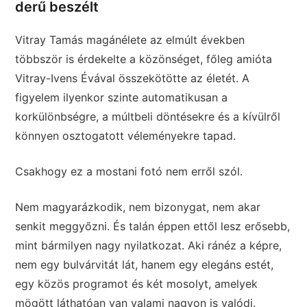
derű beszélt
Vitray Tamás magánélete az elmúlt években
többször is érdekelte a közönséget, főleg amióta
Vitray-Ivens Évával összekötötte az életét. A
figyelem ilyenkor szinte automatikusan a
korkülönbségre, a múltbeli döntésekre és a kívülről
könnyen osztogatott véleményekre tapad.
Csakhogy ez a mostani fotó nem erről szól.
Nem magyarázkodik, nem bizonygat, nem akar
senkit meggyőzni. És talán éppen ettől lesz erősebb,
mint bármilyen nagy nyilatkozat. Aki ránéz a képre,
nem egy bulvárvitát lát, hanem egy elegáns estét,
egy közös programot és két mosolyt, amelyek
mögött láthatóan van valami nagyon is valódi.