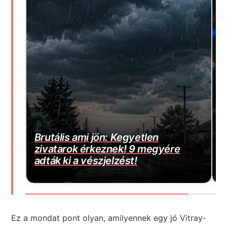
E
Magyar Péter bejelentette a várva-
m
várt jó hírt! Végre elkezdődött…
j
Ez a mondat pont olyan, amilyennek egy jó Vitray-