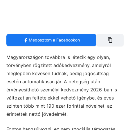
Megosztom a Facebookon
Magyarországon továbbra is létezik egy olyan,
törvényben rögzített adókedvezmény, amelyről
meglepően kevesen tudnak, pedig jogosultság
esetén automatikusan jár. A betegség után
érvényesíthető személyi kedvezmény 2026-ban is
változatlan feltételekkel vehető igénybe, és éves
szinten több mint 190 ezer forinttal növelheti az
érintettek nettó jövedelmét.
Fontos hangsúlyozni: ez nem szociális támogatás,