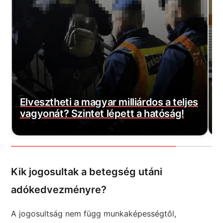
Döntött a kormány: nagy változás jön a
jes
háziorvosi rendelőkben, erre
készüljenek a krónikus betegek
Kik jogosultak a betegség utáni
adókedvezményre?
A jogosultság nem függ munkaképességtől,