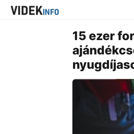
15 ezer fo
ajándékcs
nyugdíjas