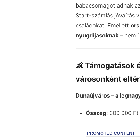
babacsomagot adnak az 
Start-számlás jóváírás v
családokat. Emellett
ors
nyugdíjasoknak
– nem 
👶
Támogatások 
városonként elté
Dunaújváros – a legna
Összeg:
300 000 Ft