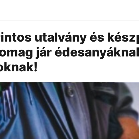
rintos utalvány és kész
omag jár édesanyákna
oknak!