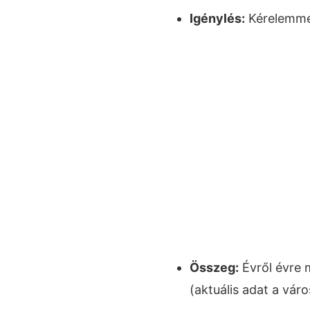
Igénylés:
Kérelemmel
Összeg:
Évről évre 
(aktuális adat a vár