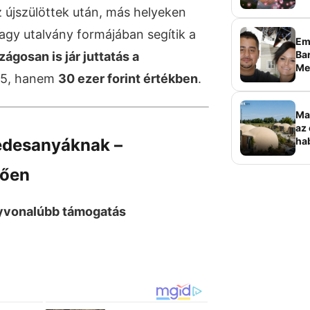
újszülöttek után, más helyeken
agy utalvány formájában segítik a
Em
Bar
zágosan is jár juttatás a
Me
15, hanem
30 ezer forint értékben
.
sz
Ma
az 
édesanyáknak –
ha
ala
elk
rően
gyvonalúbb támogatás