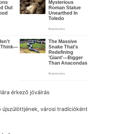
ára érkező jóváírás
 újszülöttjének, városi tradícióként