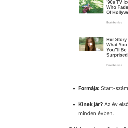
Formája:
Start-száml
Kinek jár?
Az év első
minden évben.