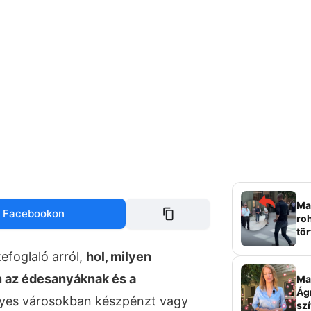
Mag
 Facebookon
roh
tör
sz
efoglaló arról,
hol, milyen
 az édesanyáknak és a
Ma 
Ág
gyes városokban készpénzt vagy
szí