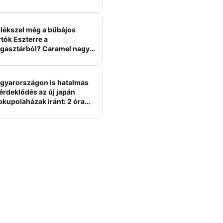
lékszel még a bűbájos
tók Eszterre a
gasztárból? Caramel nagy
erelme volt
gyarországon is hatalmas
érdeklődés az új japán
bkupolaházak iránt: 2 óra
tt felépülhetnek, és
épesztő áron hirdetik őket