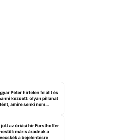
yar Péter hirtelen felállt és
anni kezdett: olyan pillanat
tént, amire senki nem
ámított
jött az óriási hír Forsthoffer
nestől: máris áradnak a
vecskék a bejelentésre