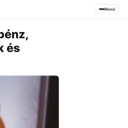
Menü
pénz,
k és