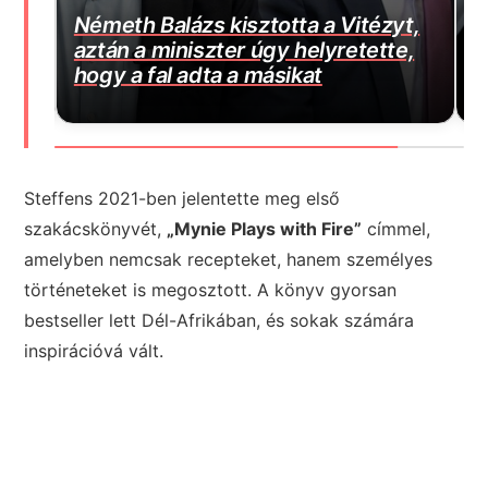
t,
Elképesztő mit találtak Novák
H
e,
Katalin egykori kormányzati
f
irodájában
k
Steffens 2021-ben jelentette meg első
szakácskönyvét,
„Mynie Plays with Fire”
címmel,
amelyben nemcsak recepteket, hanem személyes
történeteket is megosztott. A könyv gyorsan
bestseller lett Dél-Afrikában, és sokak számára
inspirációvá vált.