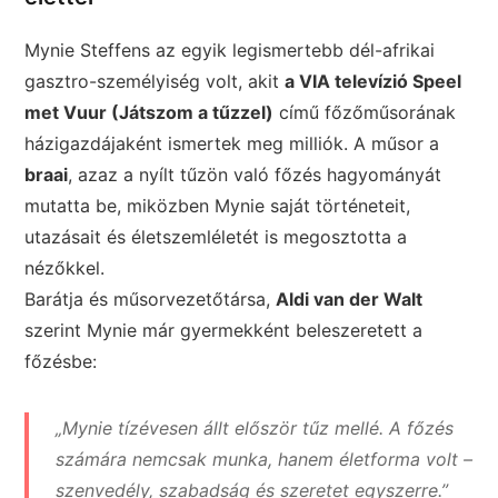
Mynie Steffens az egyik legismertebb dél-afrikai
gasztro-személyiség volt, akit
a VIA televízió Speel
met Vuur (Játszom a tűzzel)
című főzőműsorának
házigazdájaként ismertek meg milliók. A műsor a
braai
, azaz a nyílt tűzön való főzés hagyományát
mutatta be, miközben Mynie saját történeteit,
utazásait és életszemléletét is megosztotta a
nézőkkel.
Barátja és műsorvezetőtársa,
Aldi van der Walt
szerint Mynie már gyermekként beleszeretett a
főzésbe:
„Mynie tízévesen állt először tűz mellé. A főzés
számára nemcsak munka, hanem életforma volt –
szenvedély, szabadság és szeretet egyszerre.”