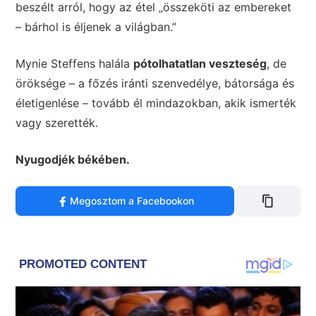
beszélt arról, hogy az étel „összeköti az embereket
– bárhol is éljenek a világban.”
Mynie Steffens halála
pótolhatatlan veszteség
, de
öröksége – a főzés iránti szenvedélye, bátorsága és
életigenlése – tovább él mindazokban, akik ismerték
vagy szerették.
Nyugodjék békében.
Megosztom a Facebookon