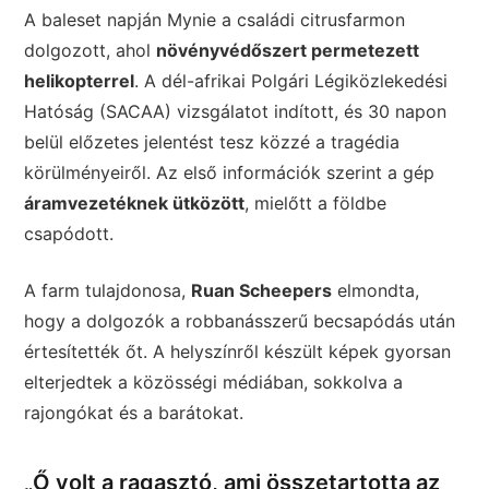
A baleset napján Mynie a családi citrusfarmon
dolgozott, ahol
növényvédőszert permetezett
helikopterrel
. A dél-afrikai Polgári Légiközlekedési
Hatóság (SACAA) vizsgálatot indított, és 30 napon
belül előzetes jelentést tesz közzé a tragédia
körülményeiről. Az első információk szerint a gép
áramvezetéknek ütközött
, mielőtt a földbe
csapódott.
A farm tulajdonosa,
Ruan Scheepers
elmondta,
hogy a dolgozók a robbanásszerű becsapódás után
értesítették őt. A helyszínről készült képek gyorsan
elterjedtek a közösségi médiában, sokkolva a
rajongókat és a barátokat.
„Ő volt a ragasztó, ami összetartotta az