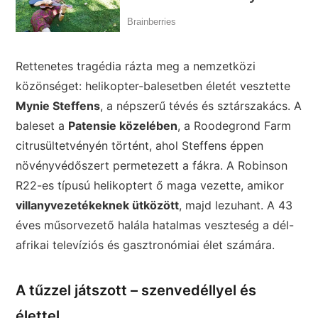
Rettenetes tragédia rázta meg a nemzetközi
közönséget: helikopter-balesetben életét vesztette
Mynie Steffens
, a népszerű tévés és sztárszakács. A
baleset a
Patensie közelében
, a Roodegrond Farm
citrusültetvényén történt, ahol Steffens éppen
növényvédőszert permetezett a fákra. A Robinson
R22-es típusú helikoptert ő maga vezette, amikor
villanyvezetékeknek ütközött
, majd lezuhant. A 43
éves műsorvezető halála hatalmas veszteség a dél-
afrikai televíziós és gasztronómiai élet számára.
A tűzzel játszott – szenvedéllyel és
élettel