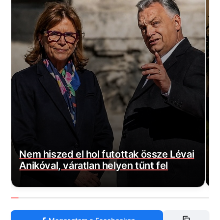
N
s
Nem hiszed el hol futottak össze Lévai
t
Anikóval, váratlan helyen tűnt fel
é