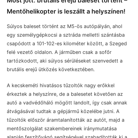
Most jött: brutális erejű baleset történt –
Mentőhelikopter is leszállt a helyszínen!
Súlyos baleset történt az M5-ös autópályán, ahol
egy személygépkocsi a sztráda melletti szántásba
csapódott a 101-102-es kilométer között, a Szeged
felé vezető oldalon. A járműben csak a sofőr
tartózkodott, aki súlyos sérüléseket szenvedett a
brutális erejű ütközés következtében.
A kecskeméti hivatásos tűzoltók nagy erőkkel
érkeztek a helyszínre, de a balesetet követően az
autó a vadvédőháló mögött landolt, így csak annak
átvágásával tudtak a gépjármű közelébe jutni. A
tűzoltók először áramtalanították az autót, majd a
mentőszolgálat szakembereinek iránymutatása
alapján feszítővágó segítségével szabadították ki a