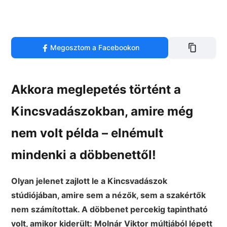
Megosztom a Facebookon
Akkora meglepetés történt a
Kincsvadászokban, amire még
nem volt példa – elnémult
mindenki a döbbenettől!
Olyan jelenet zajlott le a Kincsvadászok
stúdiójában, amire sem a nézők, sem a szakértők
nem számítottak. A döbbenet percekig tapintható
volt, amikor kiderült: Molnár Viktor múltjából lépett