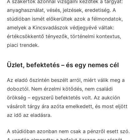
A szakértők azonnal vizsgálni kezdték a tárgyat:
anyaghasználat, vésés, jelzések, eredetiség. A
stúdióban ismét előkerültek azok a félmondatok,
amelyek a Kincsvadászok védjegyévé váltak:
értékcsökkentő tényezők, történelmi kontextus,
piaci trendek.
Üzlet, befektetés – és egy nemes cél
Az eladó őszintén beszélt arról, miért válik meg a
doboztól. Nem érzelmi kötődés, nem családi
örökség – egyszerű befektetés volt. Az aukción
vásárolt tárgy ára azóta emelkedett, és most eljött
az idő az eladásra.
A stúdióban azonban nem csak a pénzről esett szó.