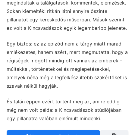
megindultak a találgatások, kommentek, elemzések.
Sokan kiemelték: ritkán látni ennyire őszinte
pillanatot egy kereskedős műsorban. Mások szerint
ez volt a Kincsvadászok egyik legemberibb jelenete.
Egy biztos: ez az epizód nem a tárgy miatt marad
emlékezetes, hanem azért, mert megmutatta, hogy a
régiségek mögött mindig ott vannak az emberek –
múltakkal, történetekkel és meglepetésekkel,
amelyek néha még a legfelkészültebb szakértőket is
szavak nélkül hagyják.
És talán éppen ezért történt meg az, amire eddig
még nem volt példa: a Kincsvadászok stúdiójában
egy pillanatra valóban elnémult mindenki.