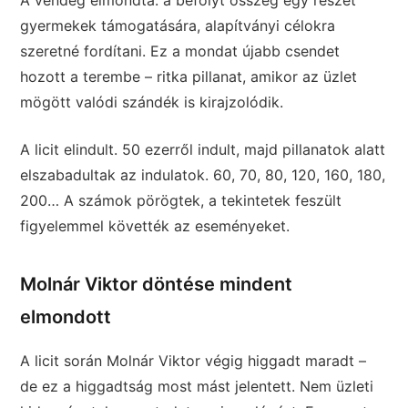
A vendég elmondta: a befolyt összeg egy részét
gyermekek támogatására, alapítványi célokra
szeretné fordítani. Ez a mondat újabb csendet
hozott a terembe – ritka pillanat, amikor az üzlet
mögött valódi szándék is kirajzolódik.
A licit elindult. 50 ezerről indult, majd pillanatok alatt
elszabadultak az indulatok. 60, 70, 80, 120, 160, 180,
200… A számok pörögtek, a tekintetek feszült
figyelemmel követték az eseményeket.
Molnár Viktor döntése mindent
elmondott
A licit során Molnár Viktor végig higgadt maradt –
de ez a higgadtság most mást jelentett. Nem üzleti