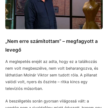
„Nem erre számítottam” – megfagyott a
levegő
A meglepetés erejét az adta, hogy ez a találkozás
nem volt megbeszélve, nem volt beharangozva, és
láthatóan Molnár Viktor sem tudott róla. A pillanat
valódi volt, nyers és őszinte – ritka kincs egy
televíziós műsorban.
A beszélgetés során gyorsan világossá vált: a
vendég nem a rivaldafény miatt érkezett, hanem egy